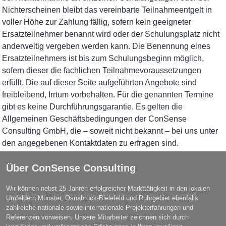
Nichterscheinen bleibt das vereinbarte Teilnahmeentgelt in
voller Höhe zur Zahlung fällig, sofern kein geeigneter
Ersatzteilnehmer benannt wird oder der Schulungsplatz nicht
anderweitig vergeben werden kann. Die Benennung eines
Ersatzteilnehmers ist bis zum Schulungsbeginn möglich,
sofern dieser die fachlichen Teilnahmevoraussetzungen
erfüllt. Die auf dieser Seite aufgeführten Angebote sind
freibleibend, Irrtum vorbehalten. Für die genannten Termine
gibt es keine Durchführungsgarantie. Es gelten die
Allgemeinen Geschäftsbedingungen der ConSense
Consulting GmbH, die – soweit nicht bekannt – bei uns unter
den angegebenen Kontaktdaten zu erfragen sind.
Über ConSense Consulting
Wir können nebst 25 Jahren erfolgreicher Markttätigkeit in den lokalen
Umfeldern Münster, Osnabrück-Bielefeld und Ruhrgebiet ebenfalls
zahlreiche nationale sowie internationale Projekterfahrungen und
Referenzen vorweisen. Unsere Mitarbeiter zeichnen sich durch