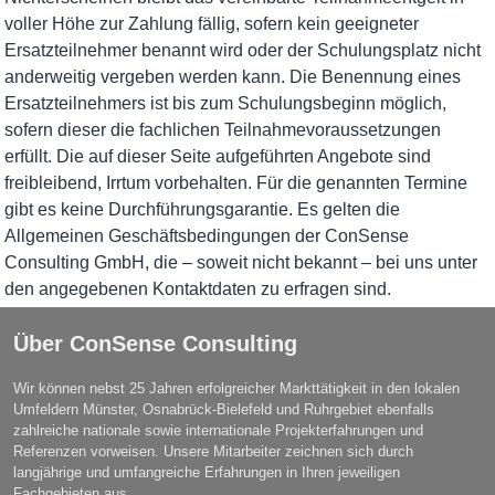
voller Höhe zur Zahlung fällig, sofern kein geeigneter
Ersatzteilnehmer benannt wird oder der Schulungsplatz nicht
anderweitig vergeben werden kann. Die Benennung eines
Ersatzteilnehmers ist bis zum Schulungsbeginn möglich,
sofern dieser die fachlichen Teilnahmevoraussetzungen
erfüllt. Die auf dieser Seite aufgeführten Angebote sind
freibleibend, Irrtum vorbehalten. Für die genannten Termine
gibt es keine Durchführungsgarantie. Es gelten die
Allgemeinen Geschäftsbedingungen der ConSense
Consulting GmbH, die – soweit nicht bekannt – bei uns unter
den angegebenen Kontaktdaten zu erfragen sind.
Über ConSense Consulting
Wir können nebst 25 Jahren erfolgreicher Markttätigkeit in den lokalen
Umfeldern Münster, Osnabrück-Bielefeld und Ruhrgebiet ebenfalls
zahlreiche nationale sowie internationale Projekterfahrungen und
Referenzen vorweisen. Unsere Mitarbeiter zeichnen sich durch
langjährige und umfangreiche Erfahrungen in Ihren jeweiligen
Fachgebieten aus.